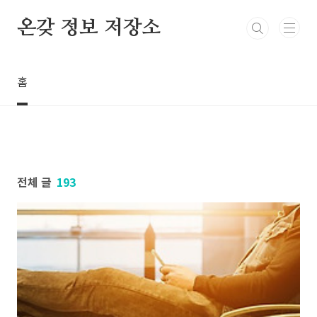
본문 바로가기
온갖 정보 저장소
홈
전체 글
193