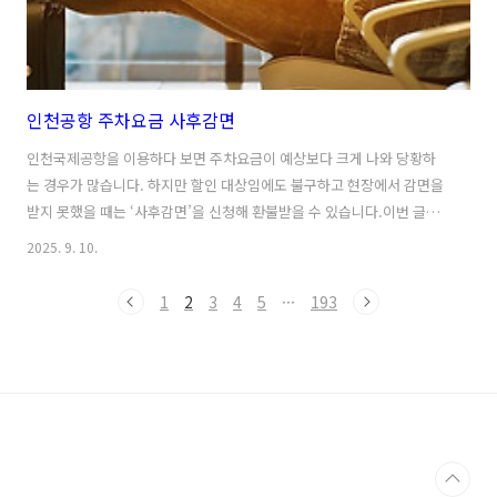
인천공항 주차요금 사후감면
인천국제공항을 이용하다 보면 주차요금이 예상보다 크게 나와 당황하
는 경우가 많습니다. 하지만 할인 대상임에도 불구하고 현장에서 감면을
받지 못했을 때는 ‘사후감면’을 신청해 환불받을 수 있습니다.이번 글에
서는 인천공항 주차요금과 주차장 종류, 할인 혜택, 그리고 사후감면 신
2025. 9. 10.
청 방법까지 자세히 정리해 드리겠습니다.1. 인천공항 주차요금과 주차
장 정보인천공항 주차장은 크게 단기주차장과 장기주차장으로 나뉩니
1
2
3
4
5
···
193
다. 단기주차장은 터미널 가까이에 위치해 있어 주로 짧은 시간 이용 시
적합하며, 10분은 무료, 이후 기본 30분 1,200원, 추가 15분당 600원이
부과됩니다. 하루 최대 요금은 24,000원입니다.반면 장기주차장은 하루
단위 요금이 적용되어 소형차 기준 9,000원, 대형차 기준 12,000원으로
..