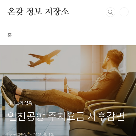
본문 바로가기
온갖 정보 저장소
홈
카테고리 없음
인천공항 주차요금 사후감면
by 쩡알쫑알
2025. 9. 10.