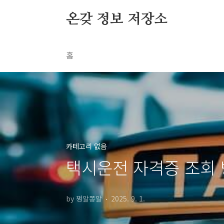
본문 바로가기
온갖 정보 저장소
홈
카테고리 없음
택시운전 자격증 조회
by 쩡알쫑알
2025. 9. 1.