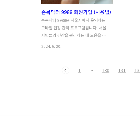
손목닥터 9988 회원가입 (사용법)
손목닥터 9988은 서울시에서 운영하는
모바일 건강 관리 프로그램입니다. 서울
시민들의 건강을 관리하는 데 도움을 주
면서 포인트 등 다양한 혜택까지 제공하
2024. 6. 20.
고 있습니다. 📌손목닥터 신청 바로가기
이번 글에서는 건강도 지키고 혜택도 챙
길 수 있는 손목닥터 9988 회원가입 방법
1
···
130
131
13
과 사용법에 대해 알아보고자 합니다.1.
손목닥터 9988 회원가입손목닥터 9988
이란 서울시 헬스케어 대표 정책 중 하나
입니다.손목닥터 9988은 3월 4일 이후부
터 상시 모집 중이므로 대상자에 해당한
다면 원하는 시기에 회원가입 후 신청할
수 있습니다. 🔎손목닥터 신청자격손목닥
터 9988 회원가입 절차는 아래와 같습니
다.1) 공식 홈페이지 회원가입 손목닥