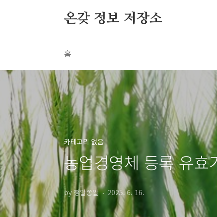
본문 바로가기
온갖 정보 저장소
홈
카테고리 없음
농업경영체 등록 유효
by 쩡알쫑알
2025. 6. 16.